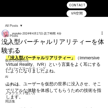
DREAM CROSSING
CONTACT
VR空間
All Posts
yuyuko
2024年4月17日
読了時間: 4分
All Posts
没入型バーチャルリアリティーを体
NFT
験する
ビジネス
「没入型バーチャルリアリティー」
（Immersive 
仮想空間成功法
Virtual Reality、IVR）
という言葉をよく耳にする
メタバースマーケティング
にようになりましたよね。
AI
これは、ユーザーを仮想の世界に没入させ、そこ
VRアート
でリアルな体験を体感してもらうための技術を指
メタクエスト使い方
します。
用語集