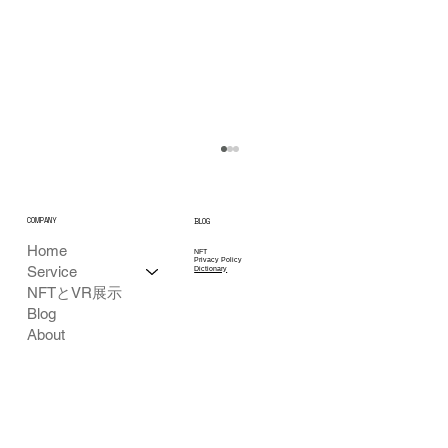
COMPANY
BLOG
Home
NFT
Privacy Policy
Service
Dictionary
NFTとVR展示
Blog
About
無料3DモデルをVR用として最適化して使
う方法